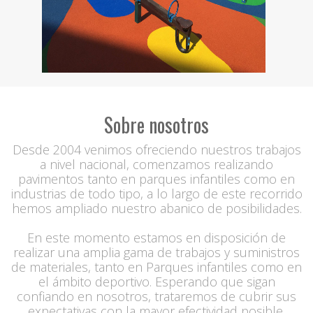
Sobre nosotros
Desde 2004 venimos ofreciendo nuestros trabajos
a nivel nacional, comenzamos realizando
pavimentos tanto en parques infantiles como en
industrias de todo tipo, a lo largo de este recorrido
hemos ampliado nuestro abanico de posibilidades.
En este momento estamos en disposición de
realizar una amplia gama de trabajos y suministros
de materiales, tanto en Parques infantiles como en
el ámbito deportivo. Esperando que sigan
confiando en nosotros, trataremos de cubrir sus
expectativas con la mayor efectividad posible.