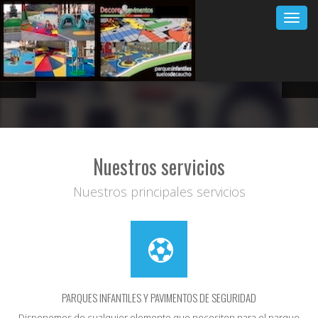
Toggl
navig
Nuestros servicios
Nuestros principales servicios
PARQUES INFANTILES Y PAVIMENTOS DE SEGURIDAD
Disponemos de cualquier elemento que necesiten para el parque